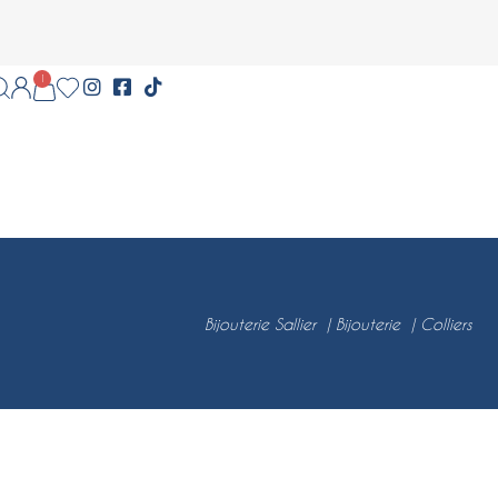
1
Bijouterie Sallier
Bijouterie
Colliers