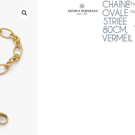
CHAÎNE
Cha
OVALE
ov
STRIÉE
80CM,
VERMEIL