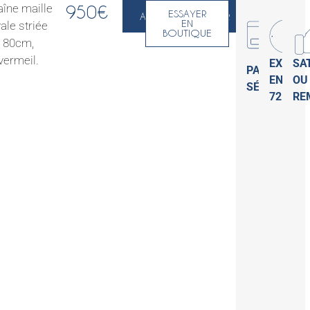
îne maille
950
€
ESSAYER
AJOUTER AU PANIER
EN
ale striée
BOUTIQUE
80cm,
vermeil.
EXPÉDI
SA
PAIEMENT
EN
OU
SÉCURISÉ
72H
RE