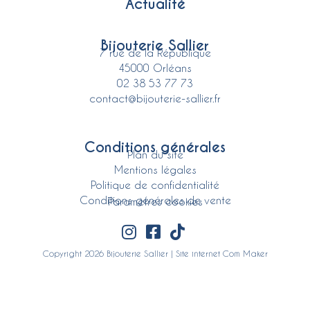
Actualité
Bijouterie Sallier
7 rue de la République
45000 Orléans
02 38 53 77 73
contact@bijouterie-sallier.fr
Conditions générales
Plan du site
Mentions légales
Politique de confidentialité
Conditions générales de vente
Paramètres cookies
Copyright 2026 Bijouterie Sallier | Site internet
Com Maker