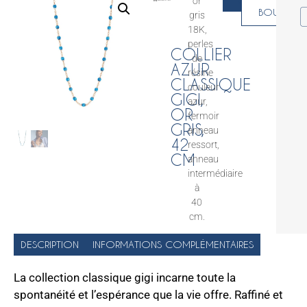
or
EN
BOUTIQU
gris
18K,
perles
COLLIER
de
AZUR
résine
CLASSIQUE
couleur
GIGI,
azur,
OR
fermoir
GRIS,
anneau
42
ressort,
CM
anneau
intermédiaire
à
40
cm.
DESCRIPTION
INFORMATIONS COMPLÉMENTAIRES
La collection classique gigi incarne toute la
spontanéité et l’espérance que la vie offre. Raffiné et