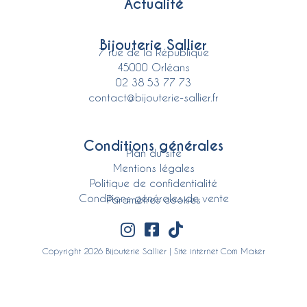
Actualité
Bijouterie Sallier
7 rue de la République
45000 Orléans
02 38 53 77 73
contact@bijouterie-sallier.fr
Conditions générales
Plan du site
Mentions légales
Politique de confidentialité
Conditions générales de vente
Paramètres cookies
Copyright 2026 Bijouterie Sallier | Site internet
Com Maker