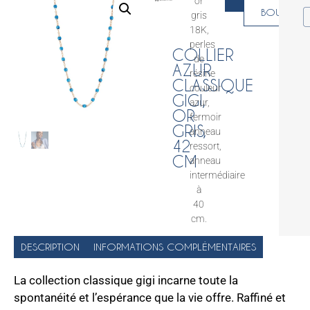
or
EN
BOUTIQU
gris
18K,
perles
COLLIER
de
AZUR
résine
CLASSIQUE
couleur
GIGI,
azur,
OR
fermoir
GRIS,
anneau
42
ressort,
CM
anneau
intermédiaire
à
40
cm.
DESCRIPTION
INFORMATIONS COMPLÉMENTAIRES
La collection classique gigi incarne toute la
spontanéité et l’espérance que la vie offre. Raffiné et